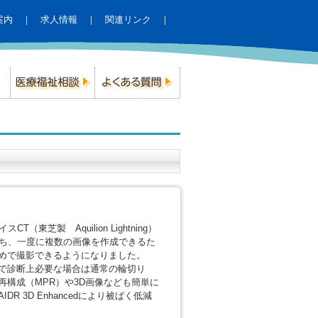
案内
｜
求人情報
｜
関連リンク
｜
（東芝製 Aquilion Lightning）
を持ち、一度に複数の画像を作成できるた
めで撮影できるようになりました。
で診断上必要な場合は通常の輪切り
再構成（MPR）や3D画像なども簡単に
R 3D Enhancedにより被ばく低減