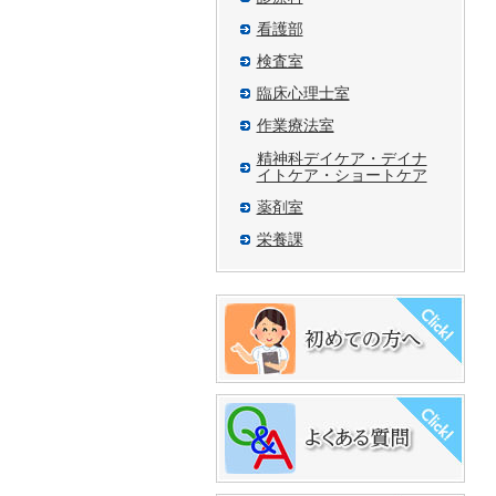
看護部
検査室
臨床心理士室
作業療法室
精神科デイケア・デイナ
イトケア・ショートケア
薬剤室
栄養課