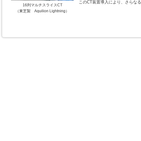
このCT装置導入により、さらな
16列マルチスライスCT
（東芝製 Aquilion Lightning）