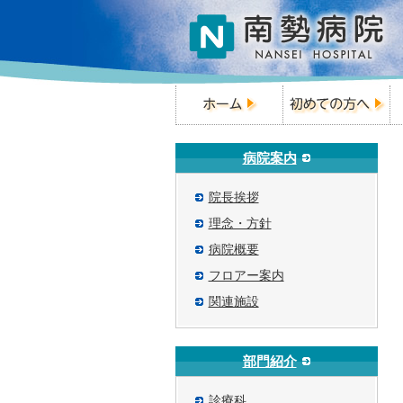
病院案内
院長挨拶
理念・方針
病院概要
フロアー案内
関連施設
部門紹介
診療科