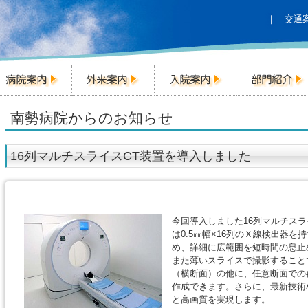
｜
交通
南勢病院からのお知らせ
16列マルチスライスCT装置を導入しました
今回導入しました16列マルチスライスCT
は0.5㎜幅×16列のＸ線検出器
め、詳細に広範囲を短時間の息止
また薄いスライスで撮影すること
（横断面）の他に、任意断面での
作成できます。さらに、最新技術AID
と高画質を実現します。