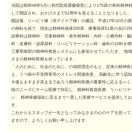
当院は昭和48年5月に初代院長齋藤俊哲により175床の単科精神
して開設され、おかげさまで51周年を迎えることとなりました。
開設後、リハビリ棟（現デイケア棟）の建設、平成17年10月の
の移転を経て、現在は精神科病床205床、療養病床51床の合計25
診療科は精神科・児童精神科・老年精神科・内科・心療内科・脳
科・皮膚科・泌尿器科・リハビリテーション科・歯科の10科を標
三重県南部の精神科救急システムにも参加させていただき、 地
さまの精神科医療を担っています。
「人のために、社会のために」の病院理念のもと、従来の精神疾
え、うつ病や不安障害等のストレス関連疾患、 高齢化に伴う認
今後もますます高まるであろう精神科医療の重要性に応えるべく
様のニーズにチーム医療で対応し、精神科救急医療、リハビリテ
ン、 精神保健福祉に至るまで一貫した医療サービスを提供して
す。
これからもスタッフが一丸となってみなさまの心のケアを担って
ますので、よろしくお願い申し上げます。