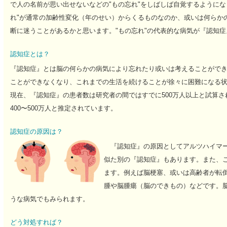
で人の名前が思い出せないなどの"もの忘れ"をしばしば自覚するようにな
れ"が通常の加齢性変化（年のせい）からくるものなのか、或いは何らか
断に迷うことがあるかと思います。"もの忘れ"の代表的な病気が『認知症
認知症とは？
『認知症』とは脳の何らかの病気により忘れたり或いは考えることがで
ことができなくなり、これまでの生活を続けることが徐々に困難になる
現在、『認知症』の患者数は研究者の間ではすでに500万人以上と試算
400〜500万人と推定されています。
認知症の原因は？
『認知症』の原因としてアルツハイマー
似た別の『認知症』もあります。また、
ます。例えば脳梗塞、或いは高齢者が転
腫や脳腫瘍（脳のできもの）などです。
うな病気でもみられます。
どう対処すれば？