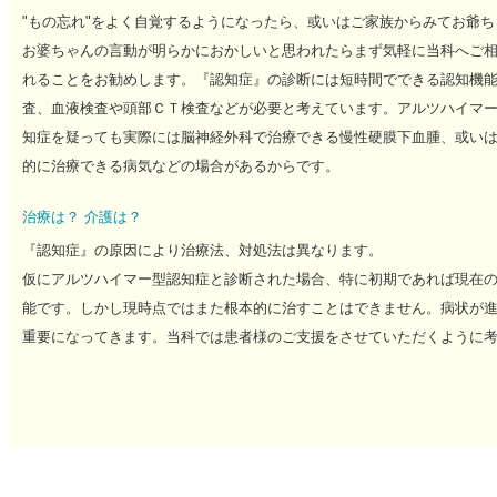
"もの忘れ"をよく自覚するようになったら、或いはご家族からみてお爺ち
お婆ちゃんの言動が明らかにおかしいと思われたらまず気軽に当科へご
れることをお勧めします。『認知症』の診断には短時間でできる認知機
査、血液検査や頭部ＣＴ検査などが必要と考えています。アルツハイマ
知症を疑っても実際には脳神経外科で治療できる慢性硬膜下血腫、或い
的に治療できる病気などの場合があるからです。
治療は？ 介護は？
『認知症』の原因により治療法、対処法は異なります。
仮にアルツハイマー型認知症と診断された場合、特に初期であれば現在
能です。しかし現時点ではまた根本的に治すことはできません。病状が
重要になってきます。当科では患者様のご支援をさせていただくように