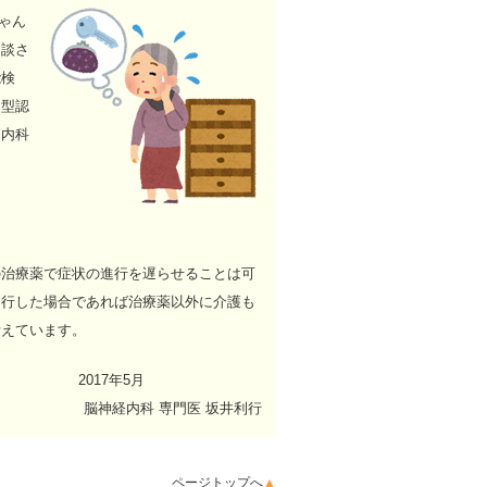
ゃん
相談さ
能検
ー型認
は内科
の治療薬で症状の進行を遅らせることは可
進行した場合であれば治療薬以外に介護も
考えています。
2017年5月
脳神経内科 専門医 坂井利行
ページトップへ
▲