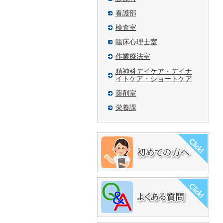
看護部
検査室
臨床心理士室
作業療法室
精神科デイケア・デイナ
イトケア・ショートケア
薬剤室
栄養課