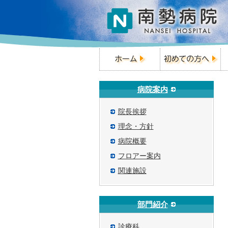
病院案内
院長挨拶
理念・方針
病院概要
フロアー案内
関連施設
部門紹介
診療科