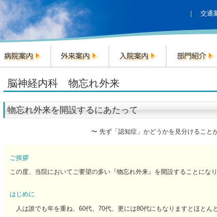
｜
交通
脳神経内科 物忘れ外来
物忘れ外来を開設するにあたって
〜 先ず「認知症」かどうかを見分けることが
ご挨拶
この度、当院においてご要望の多い『物忘れ外来』を開設することにな
はじめに
人は誰でも年を重ね、60代、70代、更には80代にもなりますとほとん