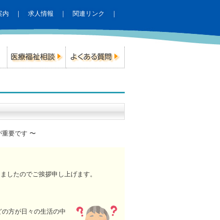
案内
｜
求人情報
｜
関連リンク
｜
重要です 〜
りましたのでご挨拶申し上げます。
どの方が日々の生活の中